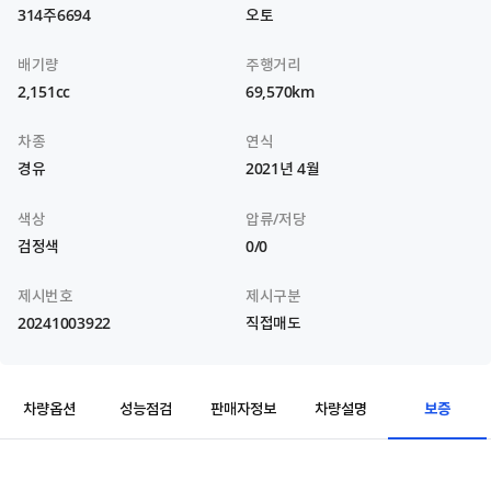
314주6694
오토
배기량
주행거리
2,151cc
69,570km
차종
연식
경유
2021년 4월
색상
압류/저당
검정색
0/0
제시번호
제시구분
20241003922
직접매도
보증
차량옵션
성능점검
판매자정보
차량설명