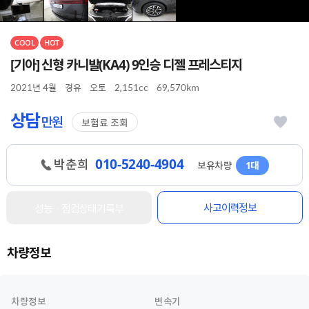
COOL
HOT
[기아] 신형 카니발(KA4) 9인승 디젤 프레스티지
2021년 4월
경유
오토
2,151cc
69,570km
상담
만원
보험료 조회
010-5240-4904
박춘희
보유차량
1대
사고이력정보
성능ㆍ점검상태기록부
차량정보
차량정보
변속기