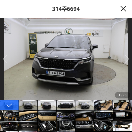
314주6694
1
/
25