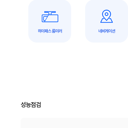
하이패스 룸미러
네비게이션
성능점검