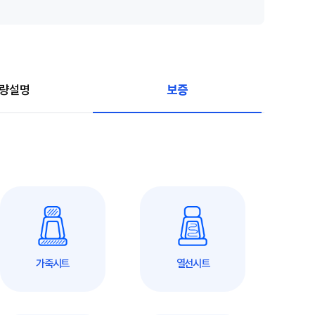
보증
량설명
가죽시트
열선시트