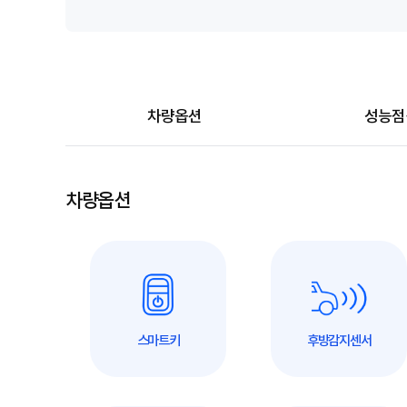
차량옵션
성능점
차량옵션
스마트키
후방감지센서