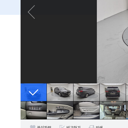
관심차량
비교하기
인쇄