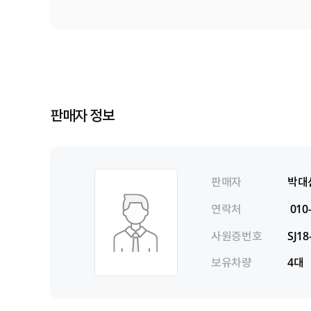
판매자 정보
판매자
박대
연락처
010
사원증번호
SJ18
보유차량
4대