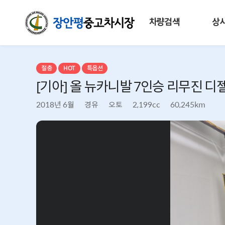
차량검색
상
절충
HOT
특옵션
[기아] 올 뉴카니발 7인승 리무진 디젤 
2018년 6월
경유
오토
2,199cc
60,245km