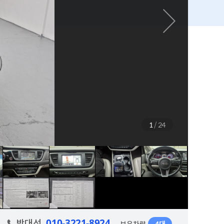
1
/
24
010-3221-8924
박대선
보유차량
4대