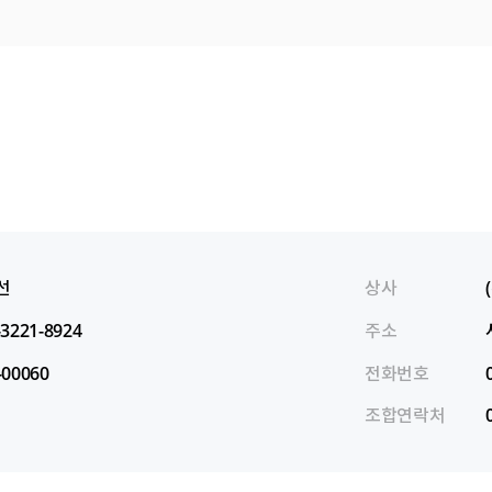
선
상사
-3221-8924
주소
-00060
전화번호
조합연락처