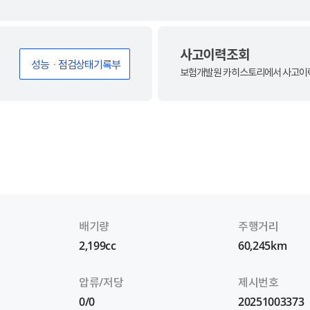
사고이력조회
성능ㆍ점검상태기록부
보험개발원 카히스토리에서 사고이력
배기량
주행거리
2,199cc
60,245km
압류/저당
제시번호
0/0
20251003373