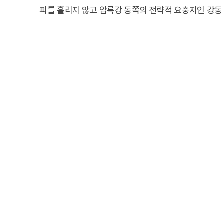
피를 흘리지 않고 압록강 동쪽의 전략적 요충지인 강