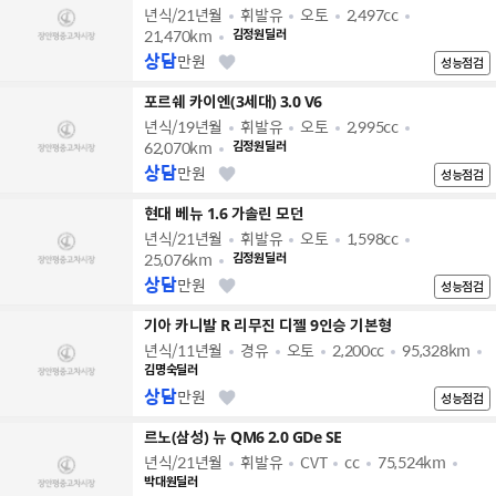
년식/21년월
휘발유
오토
2,497cc
21,470km
김정원딜러
상담
만원
성능점검
포르쉐 카이엔(3세대) 3.0 V6
년식/19년월
휘발유
오토
2,995cc
62,070km
김정원딜러
상담
만원
성능점검
현대 베뉴 1.6 가솔린 모던
년식/21년월
휘발유
오토
1,598cc
25,076km
김정원딜러
상담
만원
성능점검
기아 카니발 R 리무진 디젤 9인승 기본형
년식/11년월
경유
오토
2,200cc
95,328km
김명숙딜러
상담
만원
성능점검
르노(삼성) 뉴 QM6 2.0 GDe SE
년식/21년월
휘발유
CVT
cc
75,524km
박대원딜러