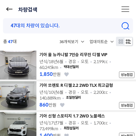
차량검색
총
47
대
기아 올 뉴카니발 7인승 리무진 디젤 VIP
년식/18년6월
경유
오토
2,199cc
60,245km
박대선딜러
1,850
만원
성능점검
기아 쏘렌토 R 디젤 2.2 2WD TLX 최고급형
년식/10년6월
경유
오토
2,200cc
140,889km
조일현딜러
860
만원
성능점검
기아 신형 스포티지 1.7 2WD 노블레스
년식/17년7월
경유
오토
1,700cc
73,499km
최정섭딜러
1,400
만원
성능점검