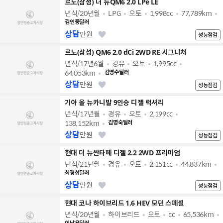
르노(삼성) 더 뉴QM6 2.0 LPe LE
년식/20년월
LPG
오토
1,998cc
77,789km
김인중딜러
상담
만원
성능점검
르노(삼성) QM6 2.0 dCi 2WD RE 시그니처
년식/17년6월
경유
오토
1,995cc
64,053km
김영수딜러
상담
만원
성능점검
기아 올 뉴카니발 9인승 디젤 럭셔리
년식/17년월
경유
오토
2,199cc
138,152km
김명숙딜러
상담
만원
성능점검
현대 더 뉴싼타페 디젤 2.2 2WD 프리미엄
년식/21년월
경유
오토
2,151cc
44,837km
최경섭딜러
상담
만원
성능점검
현대 코나 하이브리드 1.6 HEV 모던 스페셜
년식/20년월
하이브리드
오토
cc
65,536km