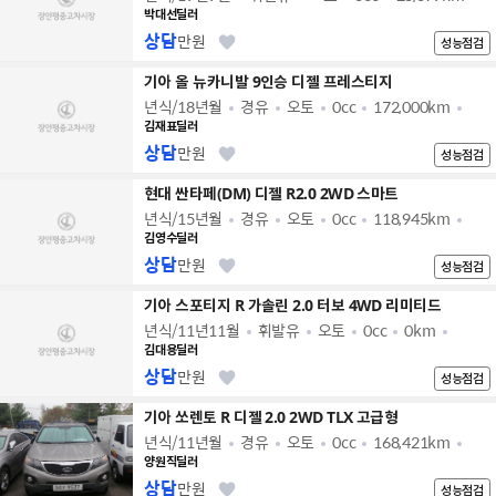
박대선딜러
상담
만원
성능점검
기아 올 뉴카니발 9인승 디젤 프레스티지
년식/18년월
경유
오토
0cc
172,000km
김재표딜러
상담
만원
성능점검
현대 싼타페(DM) 디젤 R2.0 2WD 스마트
년식/15년월
경유
오토
0cc
118,945km
김영수딜러
상담
만원
성능점검
기아 스포티지 R 가솔린 2.0 터보 4WD 리미티드
년식/11년11월
휘발유
오토
0cc
0km
김대용딜러
상담
만원
성능점검
기아 쏘렌토 R 디젤 2.0 2WD TLX 고급형
년식/11년월
경유
오토
0cc
168,421km
양원직딜러
상담
만원
성능점검