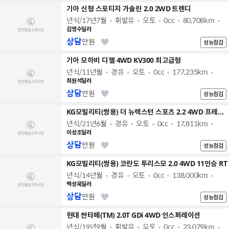
기아 신형 스포티지 가솔린 2.0 2WD 트렌디
년식/17년7월
휘발유
오토
0cc
80,708km
김영수딜러
상담
만원
성능점검
기아 모하비 디젤 4WD KV300 최고급형
년식/11년월
경유
오토
0cc
177,235km
최원석딜러
상담
만원
성능점검
KG모빌리티(쌍용) 더 뉴렉스턴 스포츠 2.2 4WD 프레스티지
년식/21년6월
경유
오토
0cc
17,811km
이성조딜러
상담
만원
성능점검
KG모빌리티(쌍용) 코란도 투리스모 2.0 4WD 11인승 RT
년식/14년월
경유
오토
0cc
138,000km
백성욱딜러
상담
만원
성능점검
현대 싼타페(TM) 2.0T GDi 4WD 인스퍼레이션
년식/19년9월
휘발유
오토
0cc
23,079km