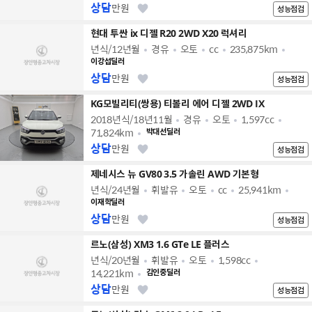
상담
만원
성능점검
현대 투싼 ix 디젤 R20 2WD X20 럭셔리
년식/12년월
경유
오토
cc
235,875km
이강섭딜러
상담
만원
성능점검
KG모빌리티(쌍용) 티볼리 에어 디젤 2WD IX
2018년식/18년11월
경유
오토
1,597cc
71,824km
박대선딜러
상담
만원
성능점검
제네시스 뉴 GV80 3.5 가솔린 AWD 기본형
년식/24년월
휘발유
오토
cc
25,941km
이재학딜러
상담
만원
성능점검
르노(삼성) XM3 1.6 GTe LE 플러스
년식/20년월
휘발유
오토
1,598cc
14,221km
김인중딜러
상담
만원
성능점검