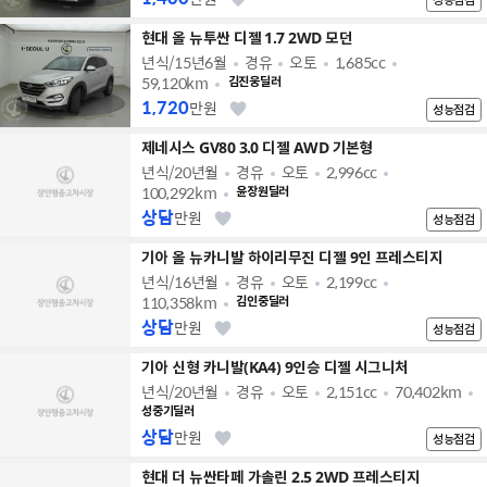
현대 올 뉴투싼 디젤 1.7 2WD 모던
년식/15년6월
경유
오토
1,685cc
59,120km
김진웅딜러
1,720
만원
성능점검
제네시스 GV80 3.0 디젤 AWD 기본형
년식/20년월
경유
오토
2,996cc
100,292km
윤장원딜러
상담
만원
성능점검
기아 올 뉴카니발 하이리무진 디젤 9인 프레스티지
년식/16년월
경유
오토
2,199cc
110,358km
김인중딜러
상담
만원
성능점검
기아 신형 카니발(KA4) 9인승 디젤 시그니처
년식/20년월
경유
오토
2,151cc
70,402km
성중기딜러
상담
만원
성능점검
현대 더 뉴싼타페 가솔린 2.5 2WD 프레스티지