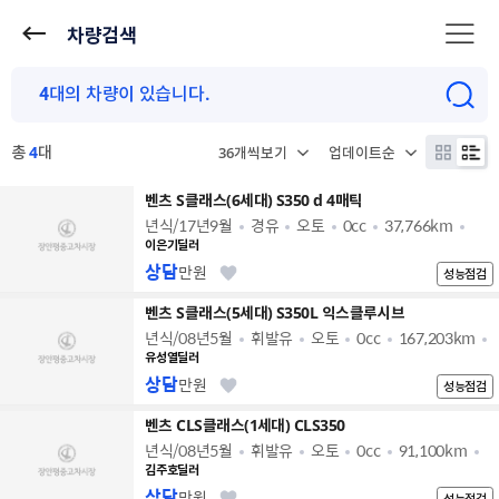
차량검색
총
4
대
벤츠 S클래스(6세대) S350 d 4매틱
년식/17년9월
경유
오토
0cc
37,766km
이은기딜러
상담
만원
성능점검
벤츠 S클래스(5세대) S350L 익스클루시브
년식/08년5월
휘발유
오토
0cc
167,203km
유성열딜러
상담
만원
성능점검
벤츠 CLS클래스(1세대) CLS350
년식/08년5월
휘발유
오토
0cc
91,100km
김주호딜러
상담
만원
성능점검