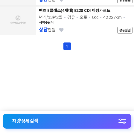
벤츠 E클래스(4세대) E220 CDI 아방가르드
년식/13년2월
경유
오토
0cc
42,227km
서학수딜러
상담
만원
성능점검
1
차량상세검색