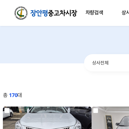
차량검색
상
총
170
대