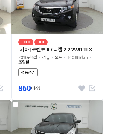
COOL
HOT
슈퍼캡 초장축 플러스팩
[기아] 쏘렌토 R / 디젤 2.2 2WD TLX 최고급형
2010년6월
경유
오토
140,889km
조일현
성능점검
860
만원