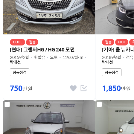
COOL
절충
절충
HOT
[현대] 그랜저HG / HG 240 모던
2015년2월
휘발유
오토
119,070km
2018년6월
경유
박대선
박대선
성능점검
성능점검
750
1,850
만원
만원