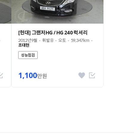
[현대] 그랜저HG / HG 240 럭셔리
2012년9월
휘발유
오토
59,347km
조대현
성능점검
1,100
만원