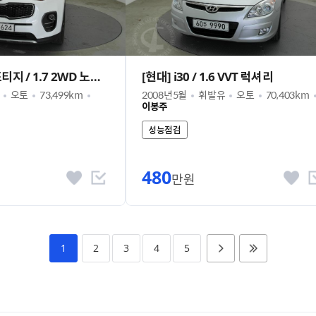
[기아] 신형 스포티지 / 1.7 2WD 노블레스
[현대] i30 / 1.6 VVT 럭셔리
오토
73,499km
2008년5월
휘발유
오토
70,403km
이봉주
성능점검
480
만원
1
2
3
4
5