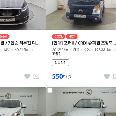
특옵션
COOL
HOT
[기아] 올 뉴카니발 / 7인승 리무진 디젤 VIP
[현대] 포터II / CRDi 
오토
60,245km
2012년6월
경유
수동
193,331km
조일현
성능점검
550
만원