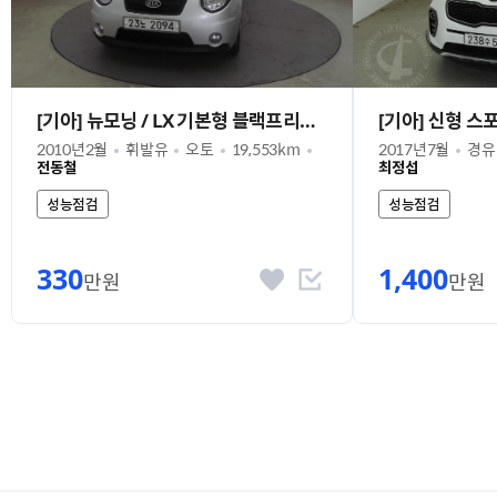
[기아] 뉴모닝 / LX 기본형 블랙프리미엄
2010년2월
휘발유
오토
19,553km
2017년7월
경유
전동철
최정섭
성능점검
성능점검
330
1,400
만원
만원