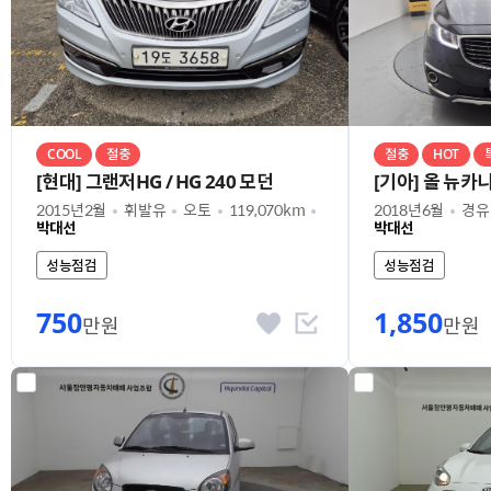
COOL
절충
절충
HOT
[현대] 그랜저HG / HG 240 모던
2015년2월
휘발유
오토
119,070km
2018년6월
경유
박대선
박대선
성능점검
성능점검
750
1,850
만원
만원