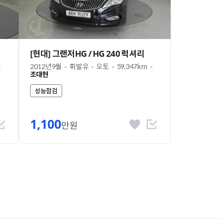
[현대] 그랜저HG / HG 240 럭셔리
2012년9월
휘발유
오토
59,347km
조대현
성능점검
1,100
만원