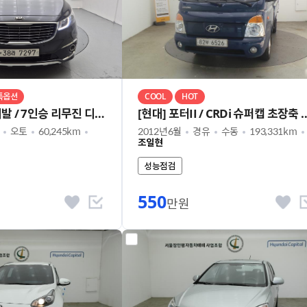
특옵션
COOL
HOT
[기아] 올 뉴카니발 / 7인승 리무진 디젤 VIP
[현대] 포터II / CRDi 
오토
60,245km
2012년6월
경유
수동
193,331km
조일현
성능점검
550
만원