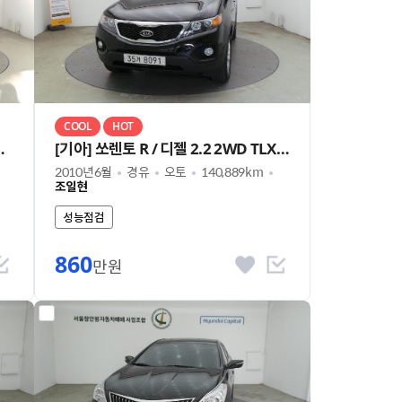
COOL
HOT
슈퍼캡 초장축 플러스팩
[기아] 쏘렌토 R / 디젤 2.2 2WD TLX 최고급형
2010년6월
경유
오토
140,889km
조일현
성능점검
860
만원