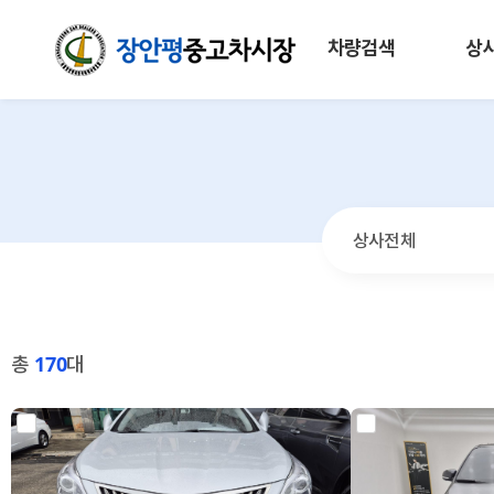
차량검색
상
총
170
대