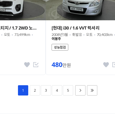
[기아] 신형 스포티지 / 1.7 2WD 노블레스
[현대] i30 / 1.6 VVT 럭셔리
오토
73,499km
2008년5월
휘발유
오토
70,403km
이봉주
성능점검
480
만원
1
2
3
4
5