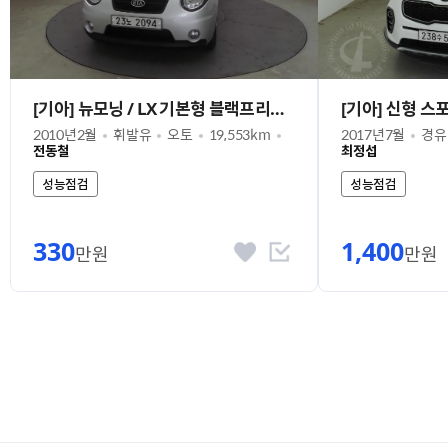
[기아] 뉴모닝 / LX 기본형 블랙프리미엄
2010년2월
휘발유
오토
19,553km
2017년7월
경유
전동철
최정섭
성능점검
성능점검
330
1,400
만원
만원