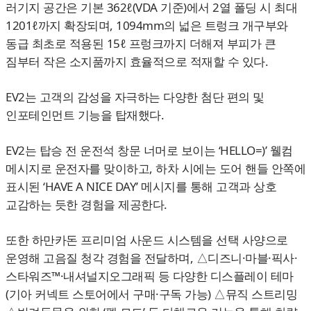
러기지 공간은 기본 362ℓ(VDA 기준)에서 2열 폴딩 시 최대
1201ℓ까지 확장되며, 1094mm의 넓은 트렁크 개구부와
동급 최초로 적용된 15ℓ 프렁크까지 더해져 부피가 큰
짐부터 작은 소지품까지 효율적으로 적재할 수 있다.
EV2는 고객의 감성을 자극하는 다양한 첨단 편의 및
인포테인먼트 기능을 탑재했다.
EV2는 탑승 전 운전석 창문 너머로 보이는 ‘HELLO=)’ 웰컴
메시지로 운전자를 맞이하고, 하차 시에는 도어 핸들 안쪽에
표시된 ‘HAVE A NICE DAY’ 메시지를 통해 고객과 상호
교감하는 듯한 경험을 제공한다.
또한 하만카돈 프리미엄 사운드 시스템을 선택 사양으로
운영해 고음질 청각 경험을 전달하며, △디즈니·마블·픽사·
스타워즈™·내셔널지오그래픽 등 다양한 디스플레이 테마
(기아 커넥트 스토어에서 구매·구독 가능) △뮤직 스트리밍