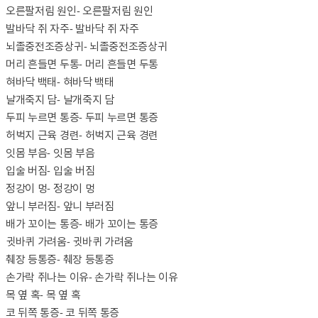
오른팔저림 원인
- 오른팔저림 원인
발바닥 쥐 자주
- 발바닥 쥐 자주
뇌졸중전조증상귀
- 뇌졸중전조증상귀
머리 흔들면 두통
- 머리 흔들면 두통
혀바닥 백태
- 혀바닥 백태
날개죽지 담
- 날개죽지 담
두피 누르면 통증
- 두피 누르면 통증
허벅지 근육 경련
- 허벅지 근육 경련
잇몸 부음
- 잇몸 부음
입술 버짐
- 입술 버짐
정강이 멍
- 정강이 멍
앞니 부러짐
- 앞니 부러짐
배가 꼬이는 통증
- 배가 꼬이는 통증
귓바퀴 가려움
- 귓바퀴 가려움
췌장 등통증
- 췌장 등통증
손가락 쥐나는 이유
- 손가락 쥐나는 이유
목 옆 혹
- 목 옆 혹
코 뒤쪽 통증
- 코 뒤쪽 통증