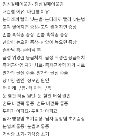
침삼킬때이물감
- 침삼킬때이물감
배란혈 이유
- 배란혈 이유
눈다래끼 빨리 낫는법
- 눈다래끼 빨리 낫는법
고막 찢어지면 증상
- 고막 찢어지면 증상
손톱 흑색종 증상
- 손톱 흑색종 증상
안압이 높으면 증상
- 안압이 높으면 증상
손바닥 혹
- 손바닥 혹
급성 위경련 응급처치
- 급성 위경련 응급처치
족저근막염 자가 치료
- 족저근막염 자가 치료
발가락 골절 수술
- 발가락 골절 수술
장꼬임 원인
- 장꼬임 원인
턱 아래 부음
- 턱 아래 부음
눈 혈관 터짐 원인
- 눈 혈관 터짐 원인
손목 바깥쪽 통증
- 손목 바깥쪽 통증
두피가 아파요
- 두피가 아파요
남자 맹장염 초기증상
- 남자 맹장염 초기증상
눈썹뼈 통증
- 눈썹뼈 통증
거식증 초기
- 거식증 초기