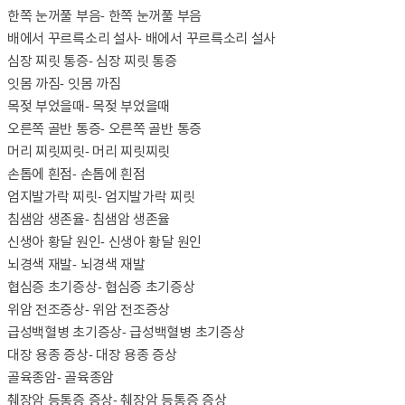
한쪽 눈꺼풀 부음
- 한쪽 눈꺼풀 부음
배에서 꾸르륵소리 설사
- 배에서 꾸르륵소리 설사
심장 찌릿 통증
- 심장 찌릿 통증
잇몸 까짐
- 잇몸 까짐
목젖 부었을때
- 목젖 부었을때
오른쪽 골반 통증
- 오른쪽 골반 통증
머리 찌릿찌릿
- 머리 찌릿찌릿
손톱에 흰점
- 손톱에 흰점
엄지발가락 찌릿
- 엄지발가락 찌릿
침샘암 생존율
- 침샘암 생존율
신생아 황달 원인
- 신생아 황달 원인
뇌경색 재발
- 뇌경색 재발
협심증 초기증상
- 협심증 초기증상
위암 전조증상
- 위암 전조증상
급성백혈병 초기증상
- 급성백혈병 초기증상
대장 용종 증상
- 대장 용종 증상
골육종암
- 골육종암
췌장암 등통증 증상
- 췌장암 등통증 증상