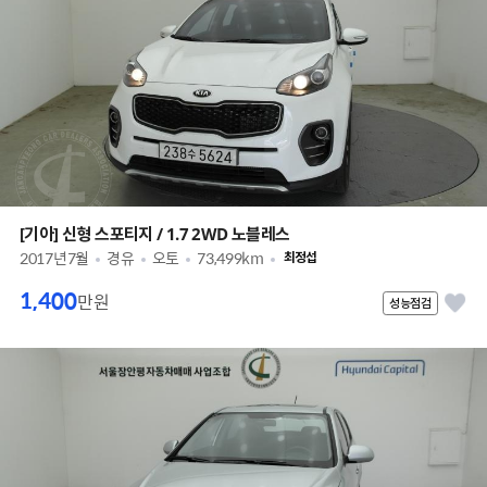
[기아] 신형 스포티지 / 1.7 2WD 노블레스
2017년7월
경유
오토
73,499km
최정섭
1,400
만원
성능점검