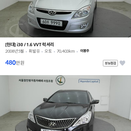
[현대] i30 / 1.6 VVT 럭셔리
2008년5월
휘발유
오토
70,403km
이봉주
480
만원
성능점검