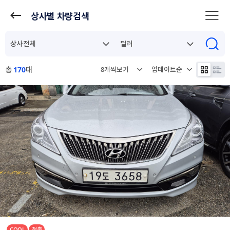
상사별 차량검색
총
170
대
COOL
절충