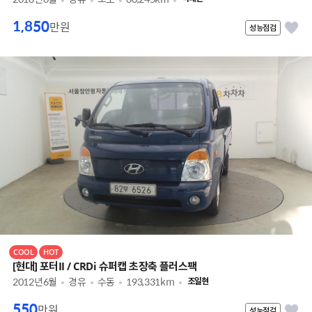
1,850
만원
성능점검
COOL
HOT
[현대] 포터II / CRDi 슈퍼캡 초장축 플러스팩
2012년6월
경유
수동
193,331km
조일현
550
만원
성능점검