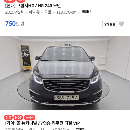
[현대] 그랜저HG / HG 240 모던
2015년2월
휘발유
오토
119,070km
박대선
750
만원
성능점검
절충
HOT
특옵션
[기아] 올 뉴카니발 / 7인승 리무진 디젤 VIP
2018년6월
경유
오토
60,245km
박대선