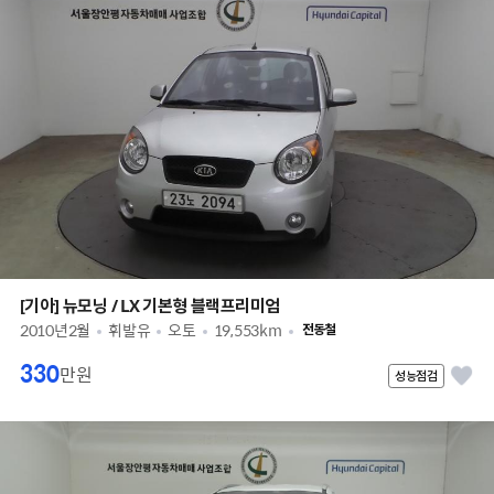
[기아] 뉴모닝 / LX 기본형 블랙프리미엄
2010년2월
휘발유
오토
19,553km
전동철
330
만원
성능점검