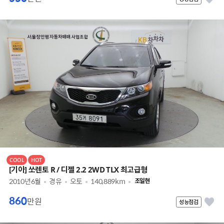
COOL
HOT
[기아] 쏘렌토 R / 디젤 2.2 2WD TLX 최고급형
2010년6월
경유
오토
140,889km
조일현
860
만원
성능점검