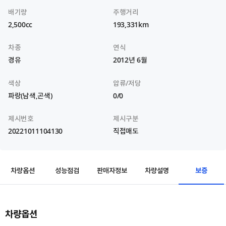
배기량
주행거리
2,500cc
193,331km
차종
연식
경유
2012년 6월
색상
압류/저당
파랑(남색,곤색)
0/0
제시번호
제시구분
20221011104130
직접매도
보증
차량옵션
성능점검
판매자정보
차량설명
차량옵션