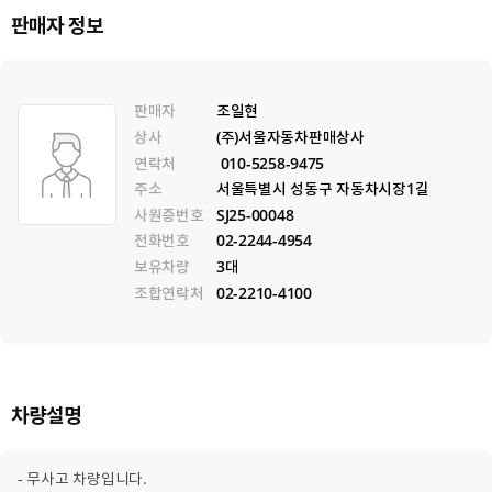
판매자 정보
판매자
조일현
상사
(주)서울자동차판매상사
연락처
010-5258-9475
주소
서울특별시 성동구 자동차시장1길
사원증번호
SJ25-00048
전화번호
02-2244-4954
보유차량
3대
조합연락처
02-2210-4100
차량설명
- 무사고 차량입니다.