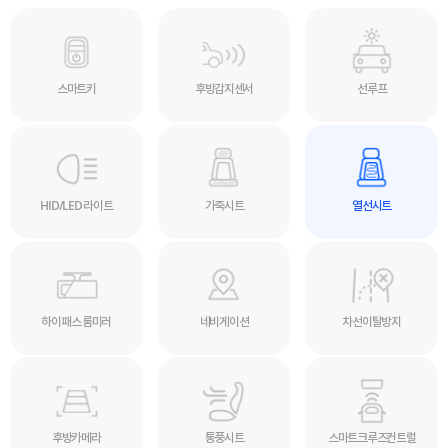
스마트키
후방감지센서
선루프
HID/LED 라이트
가죽시트
열선시트
하이패스 룸미러
네비게이션
차선이탈방지
후방카메라
통풍시트
스마트크루즈컨트럴