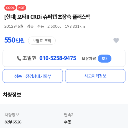
COOL
HOT
[현대] 포터II CRDi 슈퍼캡 초장축 플러스팩
2012년 6월
경유
수동
2,500cc
193,331km
550
만원
보험료 조회
010-5258-9475
조일현
보유차량
3대
사고이력정보
성능ㆍ점검상태기록부
차량정보
차량정보
변속기
82부6526
수동