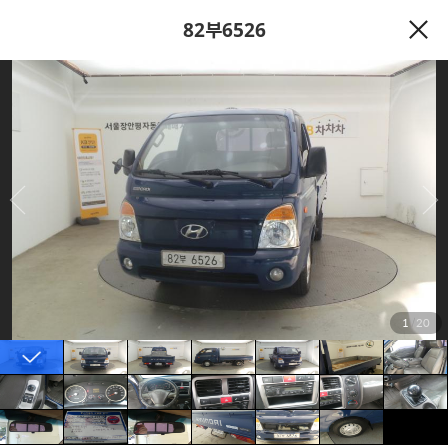
82부6526
1
/
20