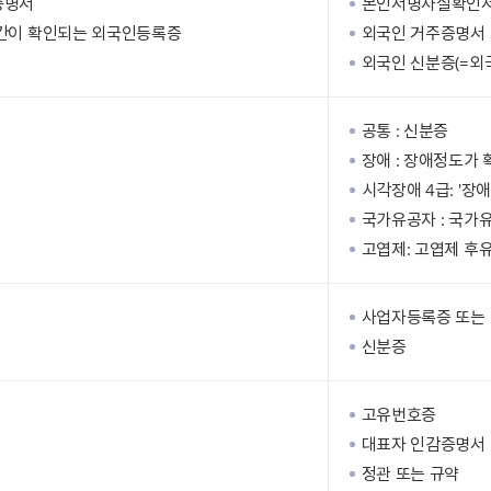
증명서
본인서명사실확인서
간이 확인되는 외국인등록증
외국인 거주증명서
외국인 신분증(=외
공통 : 신분증
장애 : 장애정도가
시각장애 4급: '장
국가유공자 : 국가
고엽제: 고엽제 후
사업자등록증 또는 
신분증
고유번호증
대표자 인감증명서 
정관 또는 규약