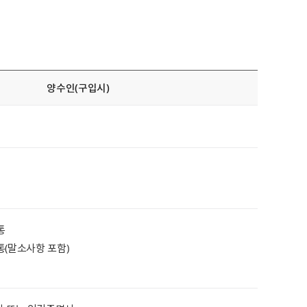
양수인(구입시)
통
통(말소사항 포함)