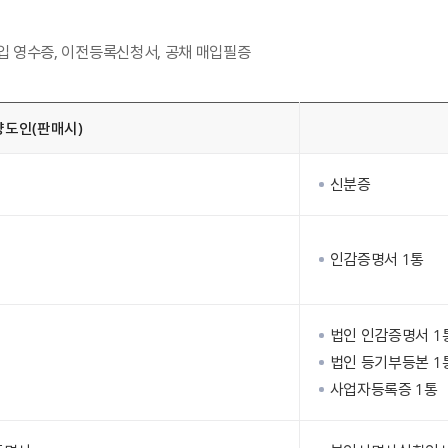
입 영수증, 이전등록신청서, 공채 매입필증
양도인(판매시)
신분증
인감증명서 1통
법인 인감증명서 1
법인 등기부등본 1
사업자등록증 1통