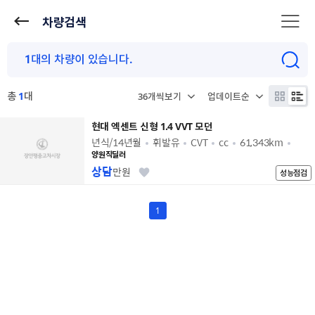
차량검색
총
1
대
현대 엑센트 신형 1.4 VVT 모던
년식/14년월
휘발유
CVT
cc
61,343km
양원직딜러
상담
만원
성능점검
1