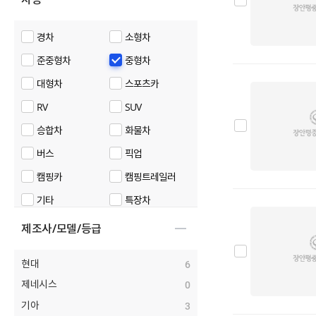
경차
소형차
준중형차
중형차
대형차
스포츠카
RV
SUV
승합차
화물차
버스
픽업
캠핑카
캠핑트레일러
기타
특장차
제조사/모델/등급
현대
6
제네시스
0
기아
3