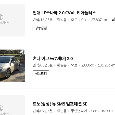
현대 LF쏘나타 2.0 CVVL 케어플러스
년식/16년5월
휘발유
오토
0cc
27,807km
김
성능점검
혼다 어코드(7세대) 2.0
년식/05년5월
휘발유
오토
2,000cc
131,256k
성능점검
르노(삼성) 뉴 SM5 임프레션 SE
년식/09년4월
휘발유
무단변속기
0cc
36,000k