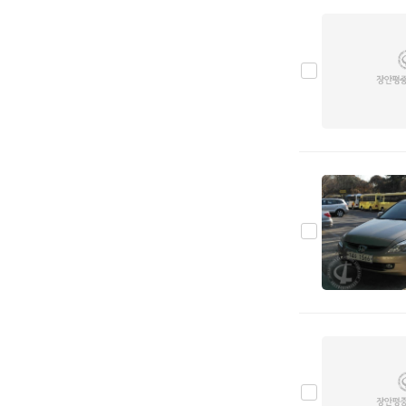
JK에스코트
0
PDL모터스
0
비티모바일
0
아리아모빌
0
D.K 마린
0
카셈
0
크린텍
0
BMW
0
벤츠
1
아우디
0
폭스바겐
0
미니
0
DS
0
GMC
0
LEVC
0