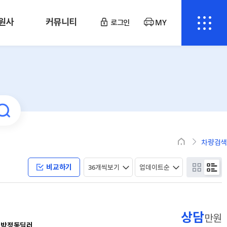
원사
커뮤니티
로그인
MY
차량검색
비교하기
상담
만원
박정동딜러