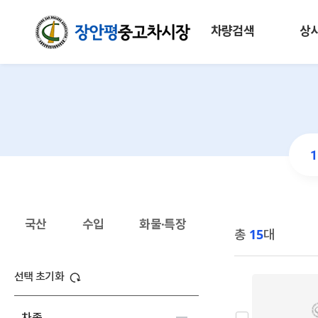
차량검색
상
국산
수입
화물·특장
총
15
대
선택 초기화
차종