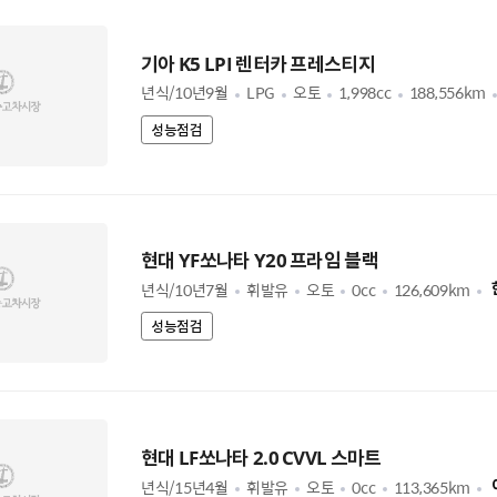
기아 K5 LPI 렌터카 프레스티지
년식/10년9월
LPG
오토
1,998cc
188,556km
성능점검
현대 YF쏘나타 Y20 프라임 블랙
년식/10년7월
휘발유
오토
0cc
126,609km
성능점검
현대 LF쏘나타 2.0 CVVL 스마트
년식/15년4월
휘발유
오토
0cc
113,365km