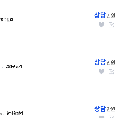
상담
만원
영수딜러
상담
만원
m
임창구딜러
상담
만원
m
황의환딜러