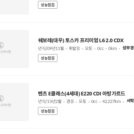
성능점검
쉐보레(대우) 토스카 프리미엄 L6 2.0 CDX
년식/09년11월
휘발유
오토
0cc
0km
성부경
성능점검
벤츠 E클래스(4세대) E220 CDI 아방가르드
년식/13년2월
경유
오토
0cc
42,227km
서학
성능점검