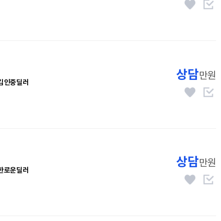
상담
만원
김인중딜러
상담
만원
한로운딜러