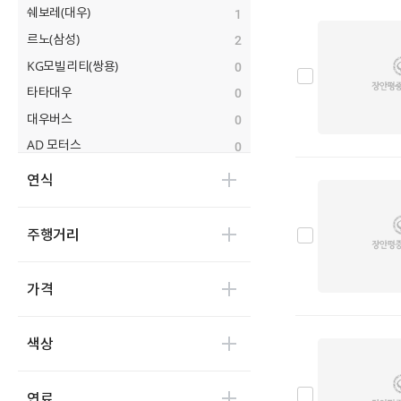
쉐보레(대우)
1
르노(삼성)
2
KG모빌리티(쌍용)
0
타타대우
0
대우버스
0
AD 모터스
0
비바모빌리티(JJ 모터스)
0
연식
대창모터스(루트17)
0
범한자동차
0
주행거리
디피코
0
마스타
0
가격
마이브(KST 일렉트릭)
0
세보모빌리티(캠시스)
0
색상
스마트이브이
0
우진산전
0
연료