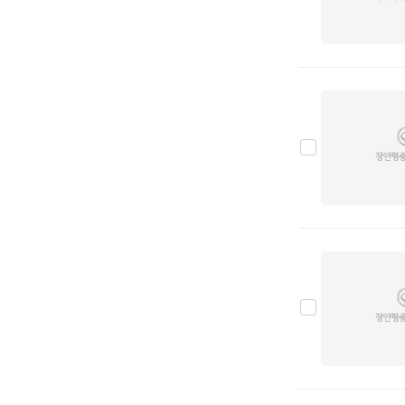
닛산
0
다이하쯔
0
닷지
0
란치아
0
람보르기니
0
랜드로버
0
램
0
렉서스
0
로버
0
로터스
0
롤스로이스
0
르노
0
리비안
0
링컨
0
마세라티
0
마쯔다
0