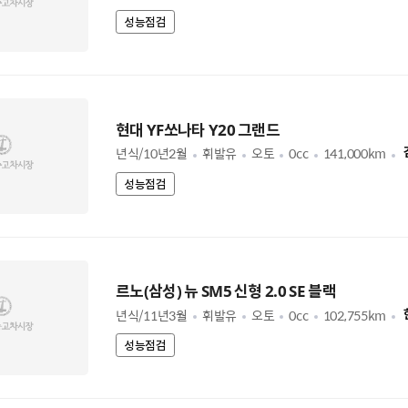
성능점검
현대 YF쏘나타 Y20 그랜드
년식/10년2월
휘발유
오토
0cc
141,000km
성능점검
르노(삼성) 뉴 SM5 신형 2.0 SE 블랙
년식/11년3월
휘발유
오토
0cc
102,755km
성능점검