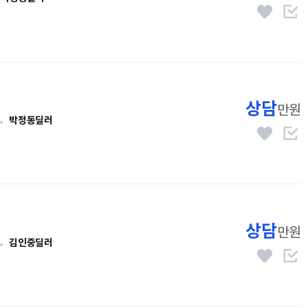
상담
만원
박정동딜러
상담
만원
김인중딜러