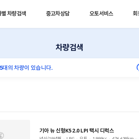
사별 차량검색
중고차상담
오토서비스
회
차량검색
기아 뉴 신형K5 2.0 LPI 택시 디럭스
년식/19년월
LPG
오토
1,999cc
476,639km