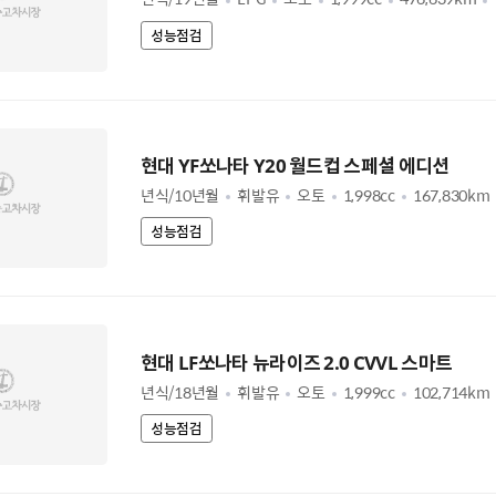
성능점검
현대 YF쏘나타 Y20 월드컵 스페셜 에디션
년식/10년월
휘발유
오토
1,998cc
167,830km
성능점검
현대 LF쏘나타 뉴라이즈 2.0 CVVL 스마트
년식/18년월
휘발유
오토
1,999cc
102,714km
성능점검