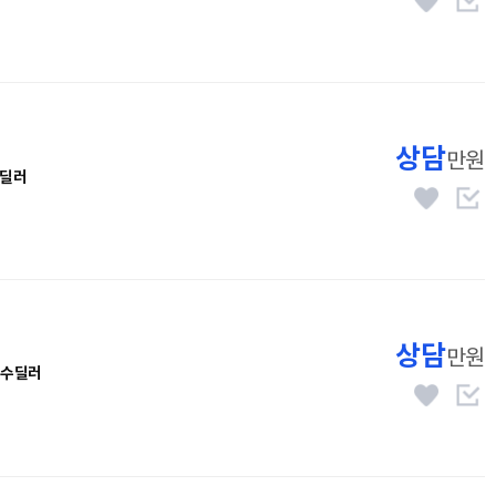
상담
만원
딜러
상담
만원
수딜러