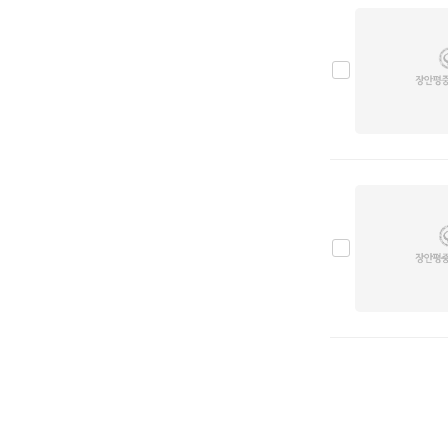
맥라렌
0
머큐리
0
미쯔비시
0
미쯔오까
0
벤틀리
0
볼보
0
부가티
0
북기은상
0
뷰익
0
사브
0
사이언
0
새턴
0
쉐보레
0
스마트
0
스바루
0