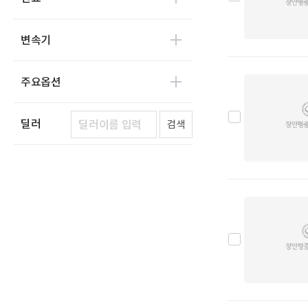
어울림
0
에디슨모터스
0
변속기
이비온
0
캠프마스터
0
주요옵션
파워프라자
0
한국상용트럭
0
딜러
검색
한국쓰리축
0
한국메리트
0
한국특장기술
0
한국쓰리축공업
0
한국특장차
0
두성특장차
0
명성정공
0
수성특장
0
동해기계항공
0