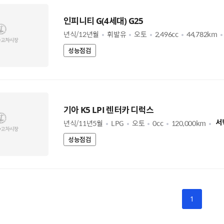
인피니티 G(4세대) G25
년식/12년월
휘발유
오토
2,496cc
44,782km
성능점검
기아 K5 LPI 렌터카 디럭스
년식/11년5월
LPG
오토
0cc
120,000km
서
성능점검
1