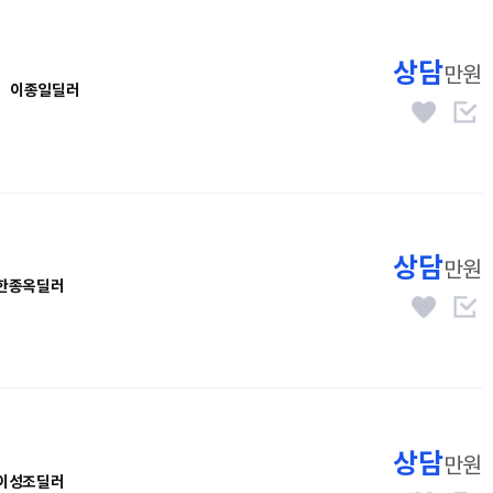
상담
만원
이종일딜러
상담
만원
한종옥딜러
상담
만원
이성조딜러