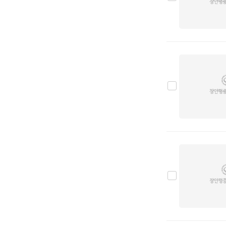
스팅어
0
스토닉
0
쎄라토
0
쏘렌토
3
쏘울
0
아벨라
0
엑스트랙
0
엔터프라이즈
0
엘란
0
오피러스
0
옵티마
0
카니발
11
카렌스
1
카스타
0
크레도스
0