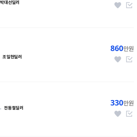
박대선딜러
860
만원
조일현딜러
330
만원
전동철딜러