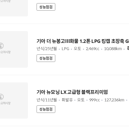
성능점검
기아 더 뉴봉고Ⅲ화물 1.2톤 LPG 킹캡 초장축 G
년식/25년월
LPG
오토
2,469cc
10,088km
성능점검
기아 뉴모닝 LX 고급형 블랙프리미엄
년식/11년월
휘발유
오토
999cc
127,236km
성능점검