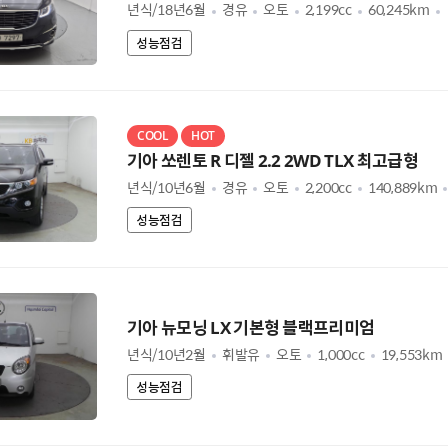
년식/18년6월
경유
오토
2,199cc
60,245km
성능점검
COOL
HOT
기아 쏘렌토 R 디젤 2.2 2WD TLX 최고급형
년식/10년6월
경유
오토
2,200cc
140,889km
성능점검
기아 뉴모닝 LX 기본형 블랙프리미엄
년식/10년2월
휘발유
오토
1,000cc
19,553km
성능점검