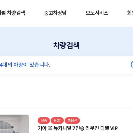
사별 차량검색
중고차상담
오토서비스
회
차량검색
절충
HOT
특옵션
기아 올 뉴카니발 7인승 리무진 디젤 VIP