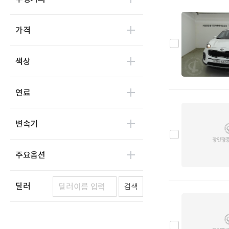
니로
0
레이
3
가격
레토나
0
로체
0
색상
록스타
0
리오
0
연료
모닝
7
모하비
1
변속기
베스타
0
비스토
0
주요옵션
세피아
0
셀토스
0
딜러
검색
슈마
0
스펙트라
0
스포티지
6