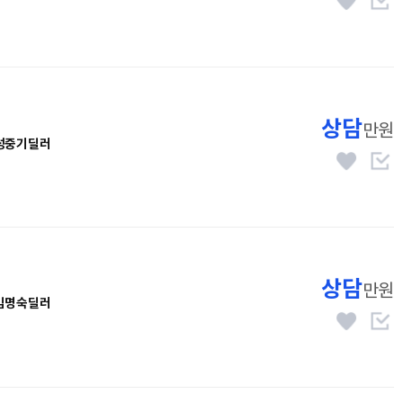
상담
만원
성중기딜러
상담
만원
김명숙딜러