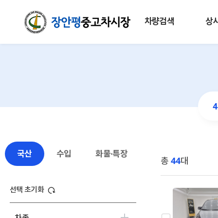
차량검색
상
국산
수입
화물·특장
총
44
대
선택 초기화
차종