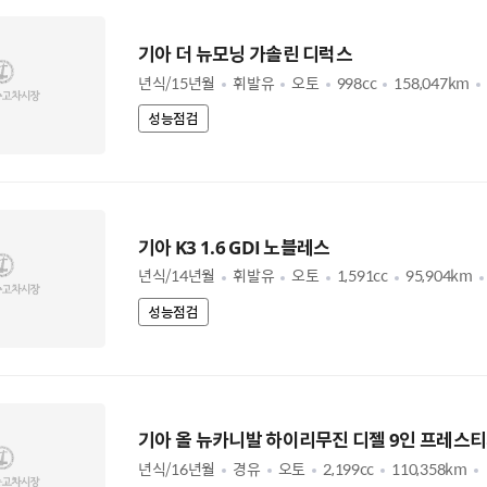
기아 더 뉴모닝 가솔린 디럭스
년식/15년월
휘발유
오토
998cc
158,047km
성능점검
기아 K3 1.6 GDI 노블레스
년식/14년월
휘발유
오토
1,591cc
95,904km
성능점검
기아 올 뉴카니발 하이리무진 디젤 9인 프레스
년식/16년월
경유
오토
2,199cc
110,358km