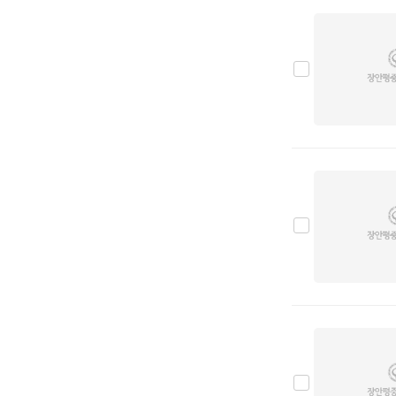
타스만
0
포르테
1
포텐샤
0
프라이드
0
텔루라이드
0
캐피탈
0
콩코드
0
봉고
4
복사와이드
0
라이노
0
세레스
0
(점보)타이탄
0
트레이드
0
타우너
0
파맥스
0