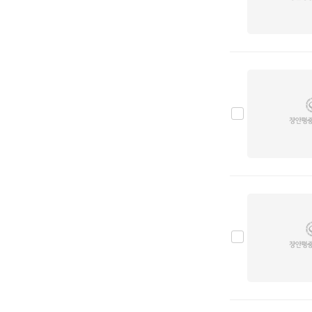
그랜토
0
그랜버드
0
코스모스
0
콤비
0
프레지오
0