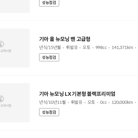
성능점검
기아 올 뉴모닝 밴 고급형
년식/15년월
휘발유
오토
998cc
141,371km
성능점검
기아 뉴모닝 LX 기본형 블랙프리미엄
년식/10년11월
휘발유
오토
0cc
120,000km
성능점검