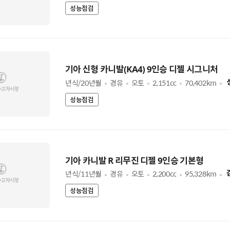
성능점검
기아 신형 카니발(KA4) 9인승 디젤 시그니처
년식/20년월
경유
오토
2,151cc
70,402km
성능점검
기아 카니발 R 리무진 디젤 9인승 기본형
년식/11년월
경유
오토
2,200cc
95,328km
성능점검