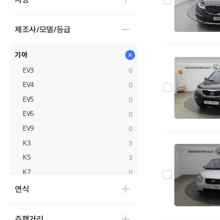
제조사/모델/등급
기아
EV3
0
EV4
0
EV5
0
EV6
0
EV9
0
K3
3
K5
3
K7
0
K8
0
연식
K9
1
PV5
0
주행거리