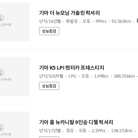
기아 더 뉴모닝 가솔린 럭셔리
년식/16년월
휘발유
오토
999cc
92,563km
성능점검
기아 K5 LPI 렌터카 프레스티지
년식/10년9월
LPG
오토
1,998cc
188,556km
성능점검
기아 올 뉴카니발 9인승 디젤 럭셔리
년식/17년월
경유
오토
2,199cc
138,152km