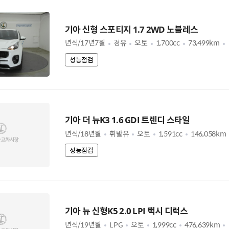
기아 신형 스포티지 1.7 2WD 노블레스
년식/17년7월
경유
오토
1,700cc
73,499km
성능점검
기아 더 뉴K3 1.6 GDI 트렌디 스타일
년식/18년월
휘발유
오토
1,591cc
146,058km
성능점검
기아 뉴 신형K5 2.0 LPI 택시 디럭스
년식/19년월
LPG
오토
1,999cc
476,639km