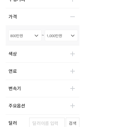
디피코
0
마스타
0
가격
마이브(KST 일렉트릭)
0
세보모빌리티(캠시스)
0
~
스마트이브이
0
우진산전
0
색상
어울림
0
에디슨모터스
0
연료
이비온
0
캠프마스터
0
변속기
파워프라자
0
한국상용트럭
0
주요옵션
한국쓰리축
0
한국메리트
0
한국특장기술
딜러
0
검색