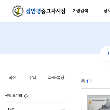
차량검색
상
국산
수입
화물·특장
총
1
대
선택 초기화
차종