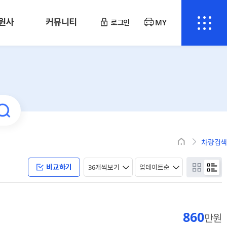
원사
커뮤니티
로그인
MY
차량검색
비교하기
860
만원