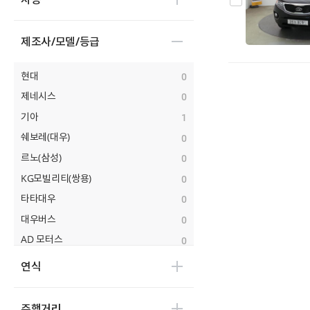
제조사/모델/등급
현대
0
제네시스
0
기아
1
쉐보레(대우)
0
르노(삼성)
0
KG모빌리티(쌍용)
0
타타대우
0
대우버스
0
AD 모터스
0
비바모빌리티(JJ 모터스)
0
연식
대창모터스(루트17)
0
범한자동차
0
주행거리