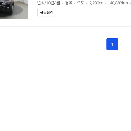
년식/10년6월
경유
오토
2,200cc
140,889km
성능점검
1