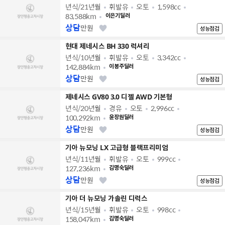
년식/21년월
휘발유
오토
1,598cc
83,588km
이은기딜러
상담
만원
성능점검
현대 제네시스 BH 330 럭셔리
년식/10년월
휘발유
오토
3,342cc
142,884km
이봉주딜러
상담
만원
성능점검
제네시스 GV80 3.0 디젤 AWD 기본형
년식/20년월
경유
오토
2,996cc
100,292km
윤장원딜러
상담
만원
성능점검
기아 뉴모닝 LX 고급형 블랙프리미엄
년식/11년월
휘발유
오토
999cc
127,236km
김명숙딜러
상담
만원
성능점검
기아 더 뉴모닝 가솔린 디럭스
년식/15년월
휘발유
오토
998cc
158,047km
김명숙딜러