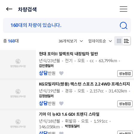
차량검색
총
160
대
현대 포터II 일렉트릭 내장탑차 일반
년식/23년월
전기
오토
cc
63,799km
김인중딜러
상담
만원
성능점검
KG모빌리티(쌍용) 렉스턴 스포츠 2.2 4WD 프레스티지
년식/19년월
경유
오토
2,157cc
31,432km
김정원딜러
상담
만원
성능점검
기아 더 뉴K3 1.6 GDI 트렌디 스타일
년식/18년월
휘발유
오토
1,591cc
146,058km
박정동딜러
상담
만원
성능점검