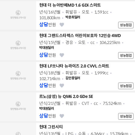
현대 더 뉴아반떼MD 1.6 GDi 스마트
년식/16년월
휘발유
오토
1,591cc
101,800km
박춘희딜러
상담
만원
성능점검
현대 그랜드스타렉스 어린이보호차 12인승 4WD
년식/15년월
경유
오토
cc
106,225km
박대원딜러
상담
만원
성능점검
현대 LF쏘나타 뉴라이즈 2.0 CVVL 스마트
년식/18년월
휘발유
오토
1,999cc
102,714km
김인중딜러
상담
만원
성능점검
르노(삼성) 뉴 QM6 2.0 GDe SE
년식/21년월
휘발유
CVT
cc
75,524km
박대원딜러
상담
만원
성능점검
현대 그린시티
년식/13년월
LPG
수동
6,366cc
15,786km