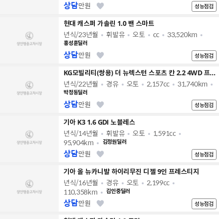
상담
만원
성능점검
현대 캐스퍼 가솔린 1.0 밴 스마트
년식/23년월
휘발유
오토
cc
33,520km
홍성훈딜러
상담
만원
성능점검
KG모빌리티(쌍용) 더 뉴렉스턴 스포츠 칸 2.2 4WD 프레스티지
년식/22년월
경유
오토
2,157cc
31,740km
박정동딜러
상담
만원
성능점검
기아 K3 1.6 GDI 노블레스
년식/14년월
휘발유
오토
1,591cc
95,904km
김정원딜러
상담
만원
성능점검
기아 올 뉴카니발 하이리무진 디젤 9인 프레스티지
년식/16년월
경유
오토
2,199cc
110,358km
김인중딜러
상담
만원
성능점검