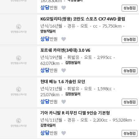
167,830km
박정동딜러
상담
만원
성능점검
KG모빌리티(쌍용) 코란도 스포츠 CX7 4WD 클럽
년식/16년월
경유
오토
cc
75,750km
양원직딜러
상담
만원
성능점검
포르쉐 카이엔(3세대) 3.0 V6
년식/19년월
휘발유
오토
2,995cc
62,070km
김정원딜러
상담
만원
성능점검
현대 베뉴 1.6 가솔린 모던
년식/21년월
휘발유
오토
1,598cc
25,076km
김정원딜러
상담
만원
성능점검
기아 카니발 R 리무진 디젤 9인승 기본형
년식/11년월
경유
오토
2,200cc
95,328km
김명숙딜러
상담
만원
성능점검