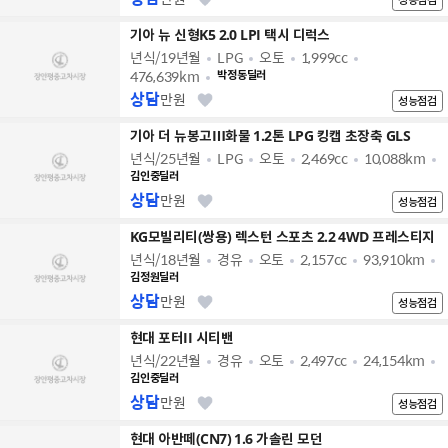
기아 뉴 신형K5 2.0 LPI 택시 디럭스
년식/19년월
LPG
오토
1,999cc
476,639km
박정동딜러
상담
만원
성능점검
기아 더 뉴봉고Ⅲ화물 1.2톤 LPG 킹캡 초장축 GLS
년식/25년월
LPG
오토
2,469cc
10,088km
김인중딜러
상담
만원
성능점검
KG모빌리티(쌍용) 렉스턴 스포츠 2.2 4WD 프레스티지
년식/18년월
경유
오토
2,157cc
93,910km
김정원딜러
상담
만원
성능점검
현대 포터II 시티밴
년식/22년월
경유
오토
2,497cc
24,154km
김인중딜러
상담
만원
성능점검
현대 아반떼(CN7) 1.6 가솔린 모던