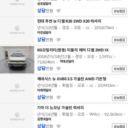
성호달딜러
상담
만원
성능점검
현대 투싼 ix 디젤 R20 2WD X20 럭셔리
년식/12년월
경유
오토
cc
235,875km
이강섭딜러
상담
만원
성능점검
KG모빌리티(쌍용) 티볼리 에어 디젤 2WD IX
2018년식/18년11월
경유
오토
1,597cc
71,824km
박대선딜러
상담
만원
성능점검
제네시스 뉴 GV80 3.5 가솔린 AWD 기본형
년식/24년월
휘발유
오토
cc
25,941km
이재학딜러
상담
만원
성능점검
기아 더 뉴모닝 가솔린 럭셔리
년식/16년월
휘발유
오토
999cc
92,563km
김명숙딜러
상담
만원
성능점검