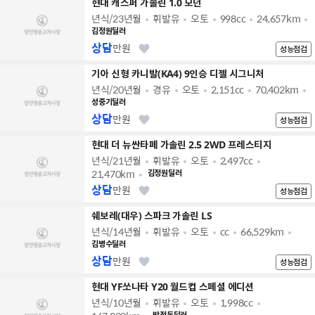
현대 캐스퍼 가솔린 1.0 모던
년식/23년월
휘발유
오토
998cc
24,657km
김정원딜러
상담
만원
성능점검
기아 신형 카니발(KA4) 9인승 디젤 시그니처
년식/20년월
경유
오토
2,151cc
70,402km
성중기딜러
상담
만원
성능점검
현대 더 뉴싼타페 가솔린 2.5 2WD 프레스티지
년식/21년월
휘발유
오토
2,497cc
21,470km
김정원딜러
상담
만원
성능점검
쉐보레(대우) 스파크 가솔린 LS
년식/14년월
휘발유
오토
cc
66,529km
김병수딜러
상담
만원
성능점검
현대 YF쏘나타 Y20 월드컵 스페셜 에디션
년식/10년월
휘발유
오토
1,998cc